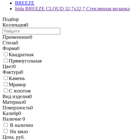
BREEZE
Irida BREEZE CLOUD 32,7x32,7 Стеклянная мозаика
Подбор
Коллекция
0
Применение
0
Стиль
0
Форма
0
Квадратная
Прямоугольная
Цвет
0
Фактура
0
Камень
Мрамор
С золотом
Вид изделия
0
Материал
0
Поверхность
0
Калибр
0
Наличие
0
В наличии
На заказ
Цена, руб.