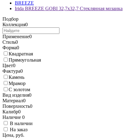
BREEZE
Irida BREEZE GOBI 32,7x32,7 Стеклянная мозаика
Подбор
Коллекция
0
Применение
0
Стиль
0
Форма
0
Квадратная
Прямоугольная
Цвет
0
Фактура
0
Камень
Мрамор
С золотом
Вид изделия
0
Материал
0
Поверхность
0
Калибр
0
Наличие
0
В наличии
На заказ
Цена, руб.