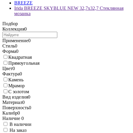
BREEZE
Irida BREEZE SKYBLUE NEW 32,7x32,7 Стеклянная
мозаика
Подбор
Коллекция
0
Применение
0
Стиль
0
Форма
0
Квадратная
Прямоугольная
Цвет
0
Фактура
0
Камень
Мрамор
С золотом
Вид изделия
0
Материал
0
Поверхность
0
Калибр
0
Наличие
0
В наличии
На заказ