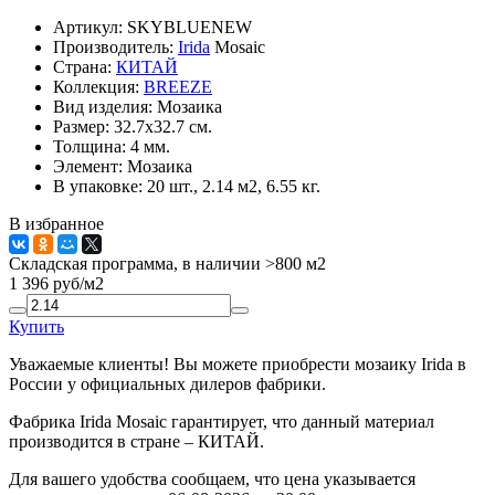
Артикул:
SKYBLUENEW
Производитель:
Irida
Mosaic
Страна:
КИТАЙ
Коллекция:
BREEZE
Вид изделия:
Мозаика
Размер:
32.7x32.7 см.
Толщина:
4 мм.
Элемент:
Мозаика
В упаковке:
20 шт., 2.14 м2, 6.55 кг.
В избранное
Складская программа, в наличии >800 м2
1 396
руб/м2
Купить
Уважаемые клиенты! Вы можете приобрести мозаику Irida в
России у официальных дилеров фабрики.
Фабрика Irida Mosaic гарантирует, что данный материал
производится в стране – КИТАЙ.
Для вашего удобства сообщаем, что цена указывается