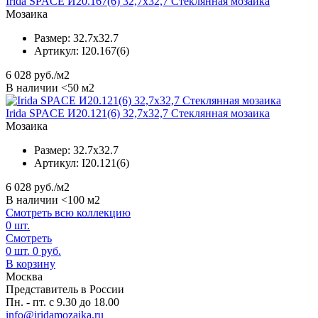
Irida SPACE И20.167(6) 32,7x32,7 Стеклянная мозаика
Мозаика
Размер:
32.7x32.7
Артикул:
I20.167(6)
6 028
руб./м2
В наличии <50 м2
Irida SPACE И20.121(6) 32,7x32,7 Стеклянная мозаика
Мозаика
Размер:
32.7x32.7
Артикул:
I20.121(6)
6 028
руб./м2
В наличии <100 м2
Смотреть всю коллекцию
0
шт.
Смотреть
0
шт.
0
руб.
В корзину
Москва
Представитель в России
Пн. - пт. с 9.30 до 18.00
info@iridamozaika.ru