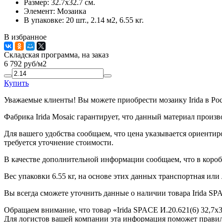
Размер:
32.7x32.7 см.
Элемент:
Мозаика
В упаковке:
20 шт., 2.14 м2, 6.55 кг.
В избранное
Складская программа, на заказ
6 792
руб/м2
Купить
Уважаемые клиенты! Вы можете приобрести мозаику Irida в Ро
Фабрика Irida Mosaic гарантирует, что данный материал произ
Для вашего удобства сообщаем, что цена указывается ориентир
требуется уточнение стоимости.
В качестве дополнительной информации сообщаем, что в коробк
Вес упаковки 6.55 кг, на основе этих данных транспортная или
Вы всегда сможете уточнить данные о наличии товара Irida SPA
Обращаем внимание, что товар «Irida SPACE И.20.621(6) 32,7x3
Для логистов вашей компании эта информация поможет правил