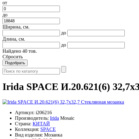
от
до
Ширина, см.
до
Длина, см.
до
Найдено
40
тов.
Сбросить
Подобрать
Irida SPACE И.20.621(6) 32,7
Артикул:
i206216
Производитель:
Irida
Mosaic
Страна:
КИТАЙ
Коллекция:
SPACE
Вид изделия:
Мозаика