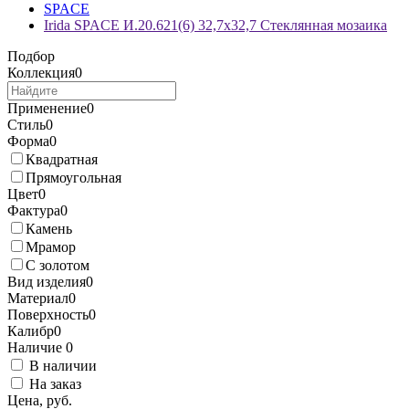
SPACE
Irida SPACE И.20.621(6) 32,7x32,7 Стеклянная мозаика
Подбор
Коллекция
0
Применение
0
Стиль
0
Форма
0
Квадратная
Прямоугольная
Цвет
0
Фактура
0
Камень
Мрамор
С золотом
Вид изделия
0
Материал
0
Поверхность
0
Калибр
0
Наличие
0
В наличии
На заказ
Цена, руб.