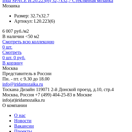
Irida SPACE И.20.223(6) 32,7x32,7 Стеклянная мозаика
Мозаика
Размер:
32.7x32.7
Артикул:
I.20.223(6)
6 007
руб./м2
В наличии <50 м2
Смотреть всю коллекцию
0
шт.
Смотреть
0
шт.
0
руб.
В корзину
Москва
Представитель в России
Пн. - пт. с 9.30 до 18.00
info@iridamozaika.ru
Тоскана Дизайн
119071
2-й Донской проезд, д.10, стр.4
Москва, Россия
+7 (499) 404-25-83 в Москве
info(at)iridamozaika.ru
О компании
О нас
Новости
Вакансии
Проекты