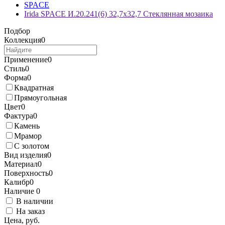
SPACE
Irida SPACE И.20.241(6) 32,7x32,7 Стеклянная мозаика
Подбор
Коллекция
0
Применение
0
Стиль
0
Форма
0
Квадратная
Прямоугольная
Цвет
0
Фактура
0
Камень
Мрамор
С золотом
Вид изделия
0
Материал
0
Поверхность
0
Калибр
0
Наличие
0
В наличии
На заказ
Цена, руб.