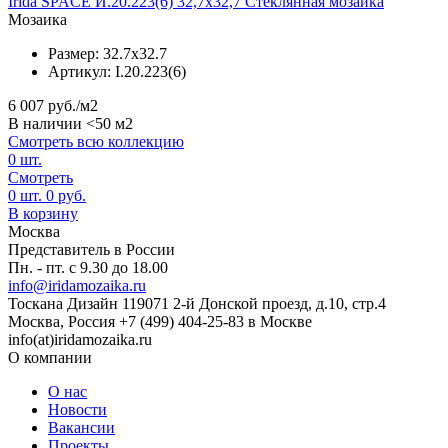
Irida SPACE И.20.223(6) 32,7x32,7 Стеклянная мозаика
Мозаика
Размер:
32.7x32.7
Артикул:
I.20.223(6)
6 007
руб./м2
В наличии <50 м2
Смотреть всю коллекцию
0
шт.
Смотреть
0
шт.
0
руб.
В корзину
Москва
Представитель в России
Пн. - пт. с 9.30 до 18.00
info@iridamozaika.ru
Тоскана Дизайн
119071
2-й Донской проезд, д.10, стр.4
Москва, Россия
+7 (499) 404-25-83 в Москве
info(at)iridamozaika.ru
О компании
О нас
Новости
Вакансии
Проекты