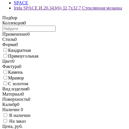
SPACE
Irida SPACE И.20.343(6) 32,7x32,7 Стеклянная мозаика
Подбор
Коллекция
0
Применение
0
Стиль
0
Форма
0
Квадратная
Прямоугольная
Цвет
0
Фактура
0
Камень
Мрамор
С золотом
Вид изделия
0
Материал
0
Поверхность
0
Калибр
0
Наличие
0
В наличии
На заказ
Цена, руб.