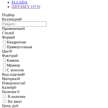
ELLADA
ODYSSEY 15*15
Подбор
Коллекция
0
Применение
0
Стиль
0
Форма
0
Квадратная
Прямоугольная
Цвет
0
Фактура
0
Камень
Мрамор
С золотом
Вид изделия
0
Материал
0
Поверхность
0
Калибр
0
Наличие
0
В наличии
На заказ
Цена, руб.