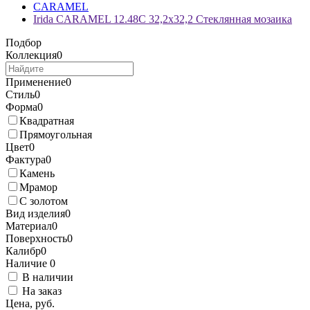
CARAMEL
Irida CARAMEL 12.48C 32,2x32,2 Стеклянная мозаика
Подбор
Коллекция
0
Применение
0
Стиль
0
Форма
0
Квадратная
Прямоугольная
Цвет
0
Фактура
0
Камень
Мрамор
С золотом
Вид изделия
0
Материал
0
Поверхность
0
Калибр
0
Наличие
0
В наличии
На заказ
Цена, руб.