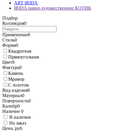
ART IRIDA
IRIDA панно художественное КОТИК
Подбор
Коллекция
0
Применение
0
Стиль
0
Форма
0
Квадратная
Прямоугольная
Цвет
0
Фактура
0
Камень
Мрамор
С золотом
Вид изделия
0
Материал
0
Поверхность
0
Калибр
0
Наличие
0
В наличии
На заказ
Цена, руб.