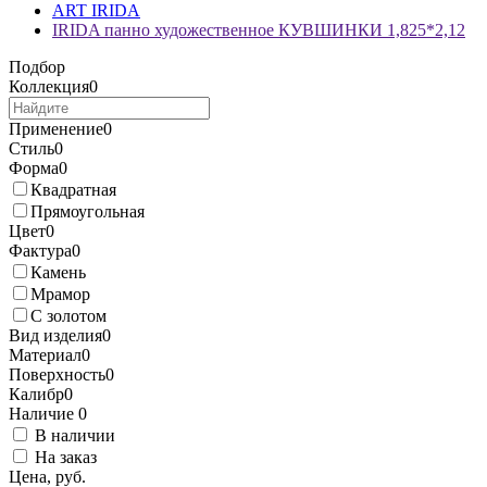
ART IRIDA
IRIDA панно художественное КУВШИНКИ 1,825*2,12
Подбор
Коллекция
0
Применение
0
Стиль
0
Форма
0
Квадратная
Прямоугольная
Цвет
0
Фактура
0
Камень
Мрамор
С золотом
Вид изделия
0
Материал
0
Поверхность
0
Калибр
0
Наличие
0
В наличии
На заказ
Цена, руб.