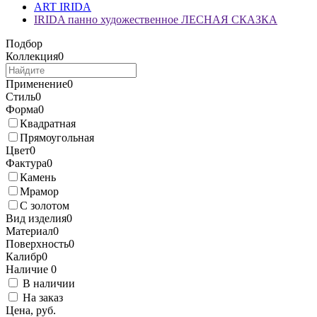
ART IRIDA
IRIDA панно художественное ЛЕСНАЯ СКАЗКА
Подбор
Коллекция
0
Применение
0
Стиль
0
Форма
0
Квадратная
Прямоугольная
Цвет
0
Фактура
0
Камень
Мрамор
С золотом
Вид изделия
0
Материал
0
Поверхность
0
Калибр
0
Наличие
0
В наличии
На заказ
Цена, руб.