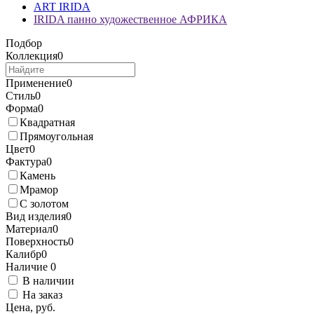
ART IRIDA
IRIDA панно художественное АФРИКА
Подбор
Коллекция
0
Применение
0
Стиль
0
Форма
0
Квадратная
Прямоугольная
Цвет
0
Фактура
0
Камень
Мрамор
С золотом
Вид изделия
0
Материал
0
Поверхность
0
Калибр
0
Наличие
0
В наличии
На заказ
Цена, руб.