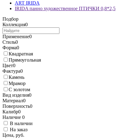
ART IRIDA
IRIDA панно художественное ПТИЧКИ 0,8*2,5
Подбор
Коллекция
0
Применение
0
Стиль
0
Форма
0
Квадратная
Прямоугольная
Цвет
0
Фактура
0
Камень
Мрамор
С золотом
Вид изделия
0
Материал
0
Поверхность
0
Калибр
0
Наличие
0
В наличии
На заказ
Цена, руб.