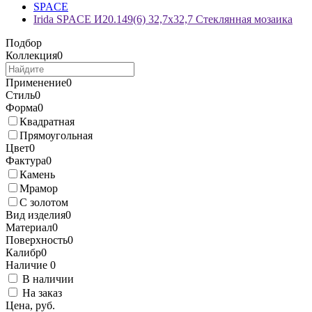
SPACE
Irida SPACE И20.149(6) 32,7x32,7 Стеклянная мозаика
Подбор
Коллекция
0
Применение
0
Стиль
0
Форма
0
Квадратная
Прямоугольная
Цвет
0
Фактура
0
Камень
Мрамор
С золотом
Вид изделия
0
Материал
0
Поверхность
0
Калибр
0
Наличие
0
В наличии
На заказ
Цена, руб.