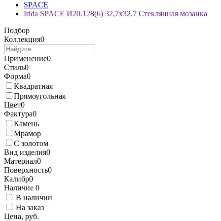
SPACE
Irida SPACE И20.128(6) 32,7x32,7 Стеклянная мозаика
Подбор
Коллекция
0
Применение
0
Стиль
0
Форма
0
Квадратная
Прямоугольная
Цвет
0
Фактура
0
Камень
Мрамор
С золотом
Вид изделия
0
Материал
0
Поверхность
0
Калибр
0
Наличие
0
В наличии
На заказ
Цена, руб.