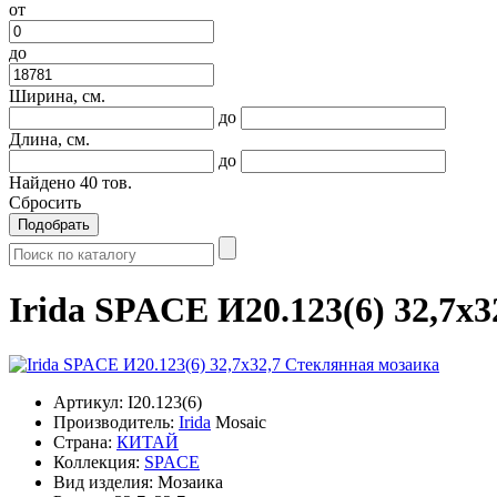
от
до
Ширина, см.
до
Длина, см.
до
Найдено
40
тов.
Сбросить
Подобрать
Irida SPACE И20.123(6) 32,7x
Артикул:
I20.123(6)
Производитель:
Irida
Mosaic
Страна:
КИТАЙ
Коллекция:
SPACE
Вид изделия:
Мозаика