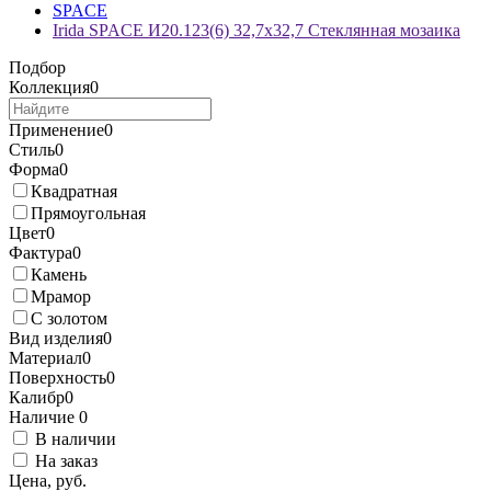
SPACE
Irida SPACE И20.123(6) 32,7x32,7 Стеклянная мозаика
Подбор
Коллекция
0
Применение
0
Стиль
0
Форма
0
Квадратная
Прямоугольная
Цвет
0
Фактура
0
Камень
Мрамор
С золотом
Вид изделия
0
Материал
0
Поверхность
0
Калибр
0
Наличие
0
В наличии
На заказ
Цена, руб.