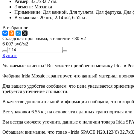
Размер:
32.7x32.7 см.
Элемент:
Мозаика
Применение:
Для ванной, Для туалета, Для фартука, Для 
В упаковке:
20 шт., 2.14 м2, 6.55 кг.
В избранное
Складская программа, в наличии <30 м2
6 007
руб/м2
Купить
Уважаемые клиенты! Вы можете приобрести мозаику Irida в Ро
Фабрика Irida Mosaic гарантирует, что данный материал произ
Для вашего удобства сообщаем, что цена указывается ориентир
требуется уточнение стоимости.
В качестве дополнительной информации сообщаем, что в коробк
Вес упаковки 6.55 кг, на основе этих данных транспортная или
Вы всегда сможете уточнить данные о наличии товара Irida SPA
Обращаем внимание, что товар «Irida SPACE И20.123(6) 32,7x32