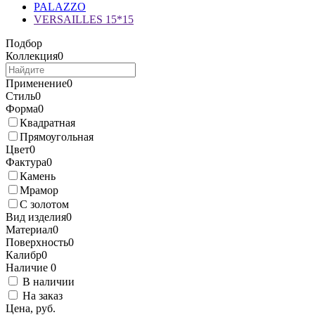
PALAZZO
VERSAILLES 15*15
Подбор
Коллекция
0
Применение
0
Стиль
0
Форма
0
Квадратная
Прямоугольная
Цвет
0
Фактура
0
Камень
Мрамор
С золотом
Вид изделия
0
Материал
0
Поверхность
0
Калибр
0
Наличие
0
В наличии
На заказ
Цена, руб.