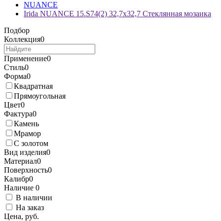
NUANCE
Irida NUANCE 15.S74(2) 32,7x32,7 Стеклянная мозаика
Подбор
Коллекция
0
Применение
0
Стиль
0
Форма
0
Квадратная
Прямоугольная
Цвет
0
Фактура
0
Камень
Мрамор
С золотом
Вид изделия
0
Материал
0
Поверхность
0
Калибр
0
Наличие
0
В наличии
На заказ
Цена, руб.