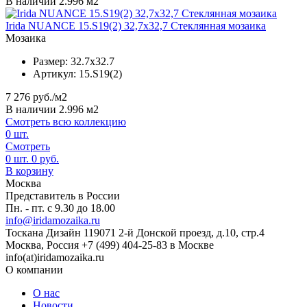
В наличии 2.996 м2
Irida NUANCE 15.S19(2) 32,7x32,7 Стеклянная мозаика
Мозаика
Размер:
32.7x32.7
Артикул:
15.S19(2)
7 276
руб./м2
В наличии 2.996 м2
Смотреть всю коллекцию
0
шт.
Смотреть
0
шт.
0
руб.
В корзину
Москва
Представитель в России
Пн. - пт. с 9.30 до 18.00
info@iridamozaika.ru
Тоскана Дизайн
119071
2-й Донской проезд, д.10, стр.4
Москва, Россия
+7 (499) 404-25-83 в Москве
info(at)iridamozaika.ru
О компании
О нас
Новости