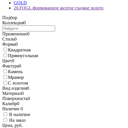
GOLD
20.FOGL формованное желтое гладкое золото
Подбор
Коллекция
0
Применение
0
Стиль
0
Форма
0
Квадратная
Прямоугольная
Цвет
0
Фактура
0
Камень
Мрамор
С золотом
Вид изделия
0
Материал
0
Поверхность
0
Калибр
0
Наличие
0
В наличии
На заказ
Цена, руб.