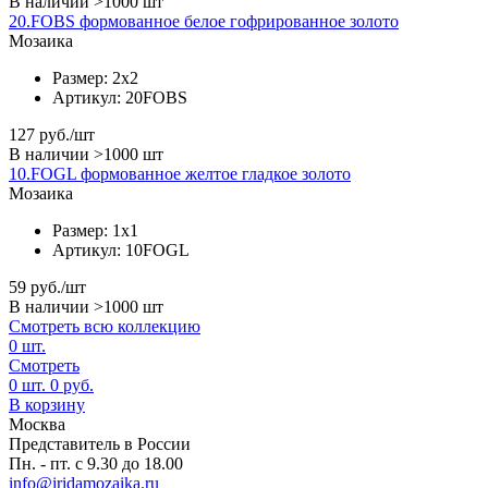
В наличии >1000 шт
20.FOBS формованное белое гофрированное золото
Мозаика
Размер:
2x2
Артикул:
20FOBS
127
руб./шт
В наличии >1000 шт
10.FOGL формованное желтое гладкое золото
Мозаика
Размер:
1x1
Артикул:
10FOGL
59
руб./шт
В наличии >1000 шт
Смотреть всю коллекцию
0
шт.
Смотреть
0
шт.
0
руб.
В корзину
Москва
Представитель в России
Пн. - пт. с 9.30 до 18.00
info@iridamozaika.ru