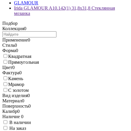
GLAMOUR
Irida GLAMOUR A10.142(1) 31,8x31,8 Стеклянная
мозаика
Подбор
Коллекция
0
Применение
0
Стиль
0
Форма
0
Квадратная
Прямоугольная
Цвет
0
Фактура
0
Камень
Мрамор
С золотом
Вид изделия
0
Материал
0
Поверхность
0
Калибр
0
Наличие
0
В наличии
На заказ