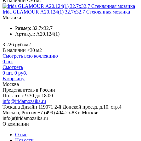
В наличии <30 м2
Irida GLAMOUR А20.124(1) 32,7x32,7 Стеклянная мозаика
Мозаика
Размер:
32.7x32.7
Артикул:
А20.124(1)
3 226
руб./м2
В наличии <30 м2
Смотреть всю коллекцию
0
шт.
Смотреть
0
шт.
0
руб.
В корзину
Москва
Представитель в России
Пн. - пт. с 9.30 до 18.00
info@iridamozaika.ru
Тоскана Дизайн
119071
2-й Донской проезд, д.10, стр.4
Москва, Россия
+7 (499) 404-25-83 в Москве
info(at)iridamozaika.ru
О компании
О нас
Новости