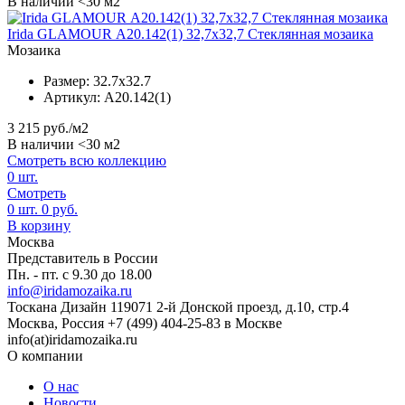
В наличии <30 м2
Irida GLAMOUR А20.142(1) 32,7x32,7 Стеклянная мозаика
Мозаика
Размер:
32.7x32.7
Артикул:
А20.142(1)
3 215
руб./м2
В наличии <30 м2
Смотреть всю коллекцию
0
шт.
Смотреть
0
шт.
0
руб.
В корзину
Москва
Представитель в России
Пн. - пт. с 9.30 до 18.00
info@iridamozaika.ru
Тоскана Дизайн
119071
2-й Донской проезд, д.10, стр.4
Москва, Россия
+7 (499) 404-25-83 в Москве
info(at)iridamozaika.ru
О компании
О нас
Новости