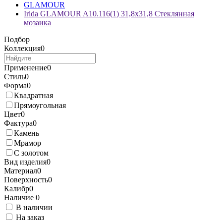
GLAMOUR
Irida GLAMOUR A10.116(1) 31,8x31,8 Стеклянная
мозаика
Подбор
Коллекция
0
Применение
0
Стиль
0
Форма
0
Квадратная
Прямоугольная
Цвет
0
Фактура
0
Камень
Мрамор
С золотом
Вид изделия
0
Материал
0
Поверхность
0
Калибр
0
Наличие
0
В наличии
На заказ