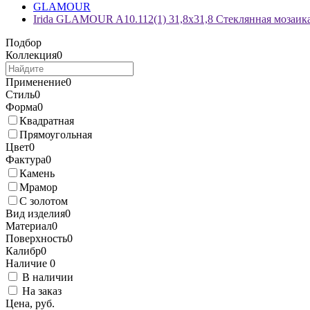
GLAMOUR
Irida GLAMOUR A10.112(1) 31,8x31,8 Стеклянная мозаик
Подбор
Коллекция
0
Применение
0
Стиль
0
Форма
0
Квадратная
Прямоугольная
Цвет
0
Фактура
0
Камень
Мрамор
С золотом
Вид изделия
0
Материал
0
Поверхность
0
Калибр
0
Наличие
0
В наличии
На заказ
Цена, руб.