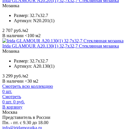
Irida GLAMOUR N20.201(1) 32,7x32,7 Стеклянная мозаика
Мозаика
Размер:
32.7x32.7
Артикул:
N20.201(1)
2 707
руб./м2
В наличии <100 м2
Irida GLAMOUR А20.130(1) 32,7x32,7 Стеклянная мозаика
Мозаика
Размер:
32.7x32.7
Артикул:
А20.130(1)
3 299
руб./м2
В наличии <30 м2
Смотреть всю коллекцию
0
шт.
Смотреть
0
шт.
0
руб.
В корзину
Москва
Представитель в России
Пн. - пт. с 9.30 до 18.00
info@iridamozaika.ru