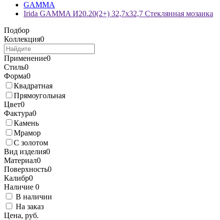
GAMMA
Irida GAMMA И20.20(2+) 32,7x32,7 Стеклянная мозаика
Подбор
Коллекция
0
Применение
0
Стиль
0
Форма
0
Квадратная
Прямоугольная
Цвет
0
Фактура
0
Камень
Мрамор
С золотом
Вид изделия
0
Материал
0
Поверхность
0
Калибр
0
Наличие
0
В наличии
На заказ
Цена, руб.