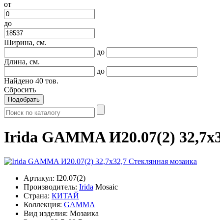
от
до
Ширина, см.
до
Длина, см.
до
Найдено
40
тов.
Сбросить
Подобрать
Irida GAMMA И20.07(2) 32,7x
Артикул:
I20.07(2)
Производитель:
Irida
Mosaic
Страна:
КИТАЙ
Коллекция:
GAMMA
Вид изделия:
Мозаика