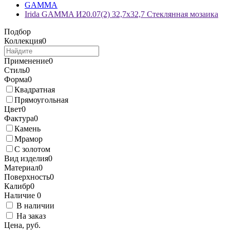
GAMMA
Irida GAMMA И20.07(2) 32,7x32,7 Стеклянная мозаика
Подбор
Коллекция
0
Применение
0
Стиль
0
Форма
0
Квадратная
Прямоугольная
Цвет
0
Фактура
0
Камень
Мрамор
С золотом
Вид изделия
0
Материал
0
Поверхность
0
Калибр
0
Наличие
0
В наличии
На заказ
Цена, руб.