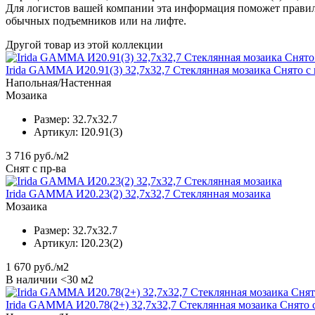
Для логистов вашей компании эта информация поможет правил
обычных подъемников или на лифте.
Другой товар из этой коллекции
Irida GAMMA И20.91(3) 32,7x32,7 Стеклянная мозаика Снято с
Напольная/Настенная
Мозаика
Размер:
32.7x32.7
Артикул:
I20.91(3)
3 716
руб./м2
Снят с пр-ва
Irida GAMMA И20.23(2) 32,7x32,7 Стеклянная мозаика
Мозаика
Размер:
32.7x32.7
Артикул:
I20.23(2)
1 670
руб./м2
В наличии <30 м2
Irida GAMMA И20.78(2+) 32,7x32,7 Стеклянная мозаика Снято 