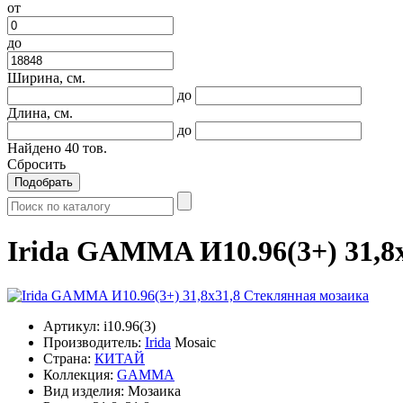
от
до
Ширина, см.
до
Длина, см.
до
Найдено
40
тов.
Сбросить
Подобрать
Irida GAMMA И10.96(3+) 31,8
Артикул:
i10.96(3)
Производитель:
Irida
Mosaic
Страна:
КИТАЙ
Коллекция:
GAMMA
Вид изделия:
Мозаика