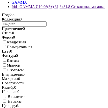
GAMMA
Irida GAMMA И10.96(3+) 31,8x31,8 Стеклянная мозаика
Подбор
Коллекция
0
Применение
0
Стиль
0
Форма
0
Квадратная
Прямоугольная
Цвет
0
Фактура
0
Камень
Мрамор
С золотом
Вид изделия
0
Материал
0
Поверхность
0
Калибр
0
Наличие
0
В наличии
На заказ
Цена, руб.