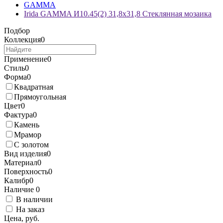
GAMMA
Irida GAMMA И10.45(2) 31,8x31,8 Стеклянная мозаика
Подбор
Коллекция
0
Применение
0
Стиль
0
Форма
0
Квадратная
Прямоугольная
Цвет
0
Фактура
0
Камень
Мрамор
С золотом
Вид изделия
0
Материал
0
Поверхность
0
Калибр
0
Наличие
0
В наличии
На заказ
Цена, руб.