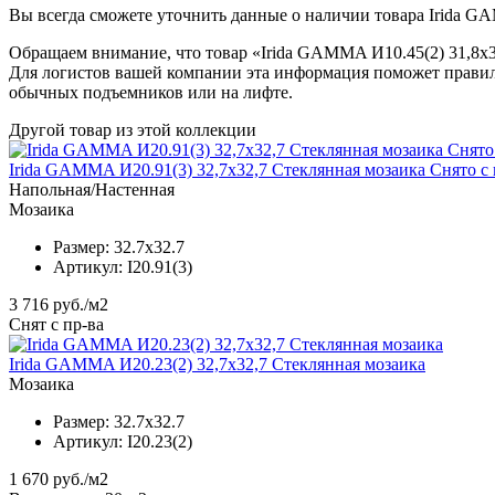
Вы всегда сможете уточнить данные о наличии товара Irida GA
Обращаем внимание, что товар «Irida GAMMA И10.45(2) 31,8x31
Для логистов вашей компании эта информация поможет правил
обычных подъемников или на лифте.
Другой товар из этой коллекции
Irida GAMMA И20.91(3) 32,7x32,7 Стеклянная мозаика Снято с
Напольная/Настенная
Мозаика
Размер:
32.7x32.7
Артикул:
I20.91(3)
3 716
руб./м2
Снят с пр-ва
Irida GAMMA И20.23(2) 32,7x32,7 Стеклянная мозаика
Мозаика
Размер:
32.7x32.7
Артикул:
I20.23(2)
1 670
руб./м2