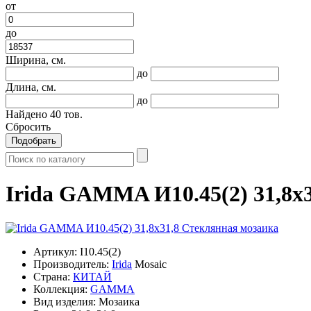
от
до
Ширина, см.
до
Длина, см.
до
Найдено
40
тов.
Сбросить
Подобрать
Irida GAMMA И10.45(2) 31,8x
Артикул:
I10.45(2)
Производитель:
Irida
Mosaic
Страна:
КИТАЙ
Коллекция:
GAMMA
Вид изделия:
Мозаика