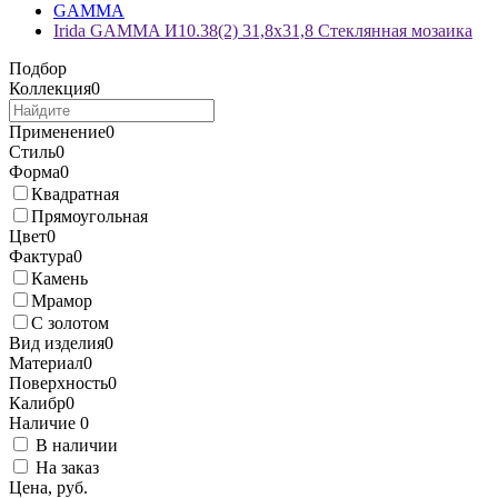
GAMMA
Irida GAMMA И10.38(2) 31,8x31,8 Стеклянная мозаика
Подбор
Коллекция
0
Применение
0
Стиль
0
Форма
0
Квадратная
Прямоугольная
Цвет
0
Фактура
0
Камень
Мрамор
С золотом
Вид изделия
0
Материал
0
Поверхность
0
Калибр
0
Наличие
0
В наличии
На заказ
Цена, руб.