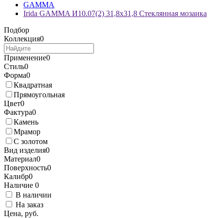
GAMMA
Irida GAMMA И10.07(2) 31,8x31,8 Стеклянная мозаика
Подбор
Коллекция
0
Применение
0
Стиль
0
Форма
0
Квадратная
Прямоугольная
Цвет
0
Фактура
0
Камень
Мрамор
С золотом
Вид изделия
0
Материал
0
Поверхность
0
Калибр
0
Наличие
0
В наличии
На заказ
Цена, руб.