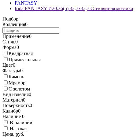
FANTASY
Irida FANTASY И20.36(5) 32,7x32,7 Стеклянная мозаика
Подбор
Коллекция
0
Применение
0
Стиль
0
Форма
0
Квадратная
Прямоугольная
Цвет
0
Фактура
0
Камень
Мрамор
С золотом
Вид изделия
0
Материал
0
Поверхность
0
Калибр
0
Наличие
0
В наличии
На заказ
Цена, руб.