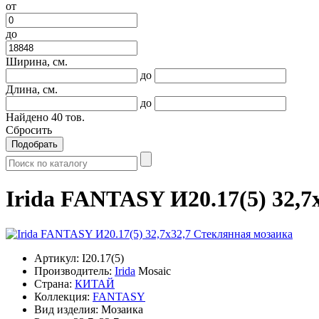
от
до
Ширина, см.
до
Длина, см.
до
Найдено
40
тов.
Сбросить
Подобрать
Irida FANTASY И20.17(5) 32,7
Артикул:
I20.17(5)
Производитель:
Irida
Mosaic
Страна:
КИТАЙ
Коллекция:
FANTASY
Вид изделия:
Мозаика