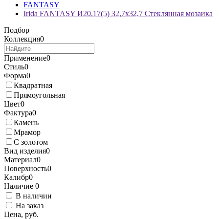
FANTASY
Irida FANTASY И20.17(5) 32,7x32,7 Стеклянная мозаика
Подбор
Коллекция
0
Применение
0
Стиль
0
Форма
0
Квадратная
Прямоугольная
Цвет
0
Фактура
0
Камень
Мрамор
С золотом
Вид изделия
0
Материал
0
Поверхность
0
Калибр
0
Наличие
0
В наличии
На заказ
Цена, руб.