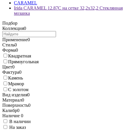
CARAMEL
Irida CARAMEL 12.87C на сетке 32,2x32,2 Стеклянная
мозаика
Подбор
Коллекция
0
Применение
0
Стиль
0
Форма
0
Квадратная
Прямоугольная
Цвет
0
Фактура
0
Камень
Мрамор
С золотом
Вид изделия
0
Материал
0
Поверхность
0
Калибр
0
Наличие
0
В наличии
На заказ