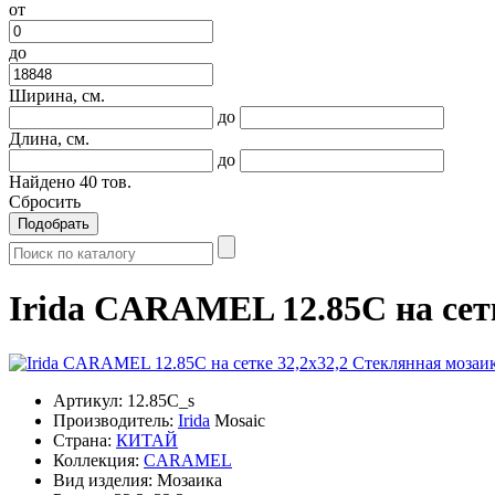
от
до
Ширина, см.
до
Длина, см.
до
Найдено
40
тов.
Сбросить
Подобрать
Irida CARAMEL 12.85C на сет
Артикул:
12.85C_s
Производитель:
Irida
Mosaic
Страна:
КИТАЙ
Коллекция:
CARAMEL
Вид изделия:
Мозаика