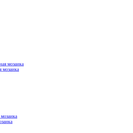
я мозаика
озаика