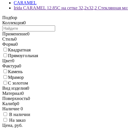
CARAMEL
Irida CARAMEL 12.85C на сетке 32,2x32,2 Стеклянная мо
Подбор
Коллекция
0
Применение
0
Стиль
0
Форма
0
Квадратная
Прямоугольная
Цвет
0
Фактура
0
Камень
Мрамор
С золотом
Вид изделия
0
Материал
0
Поверхность
0
Калибр
0
Наличие
0
В наличии
На заказ
Цена, руб.