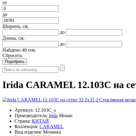
от
до
Ширина, см.
до
Длина, см.
до
Найдено
40
тов.
Сбросить
Подобрать
Irida CARAMEL 12.103C на се
Артикул:
12.103C_s
Производитель:
Irida
Mosaic
Страна:
КИТАЙ
Коллекция:
CARAMEL
Вид изделия:
Мозаика