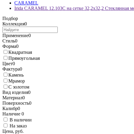
CARAMEL
Irida CARAMEL 12.103C на сетке 32,2x32,2 Стеклянная м
Подбор
Коллекция
0
Применение
0
Стиль
0
Форма
0
Квадратная
Прямоугольная
Цвет
0
Фактура
0
Камень
Мрамор
С золотом
Вид изделия
0
Материал
0
Поверхность
0
Калибр
0
Наличие
0
В наличии
На заказ
Цена, руб.