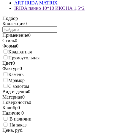
ART IRIDA MATRIX
IRIDA панно 10*10 ИКОНА 1,5*2
Подбор
Коллекция
0
Применение
0
Стиль
0
Форма
0
Квадратная
Прямоугольная
Цвет
0
Фактура
0
Камень
Мрамор
С золотом
Вид изделия
0
Материал
0
Поверхность
0
Калибр
0
Наличие
0
В наличии
На заказ
Цена, руб.