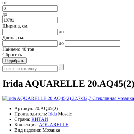
от
до
Ширина, см.
до
Длина, см.
до
Найдено
40
тов.
Сбросить
Подобрать
Irida AQUARELLE 20.AQ45(2) 
Артикул:
20.AQ45(2)
Производитель:
Irida
Mosaic
Страна:
КИТАЙ
Коллекция:
AQUARELLE
Вид изделия:
Мозаика