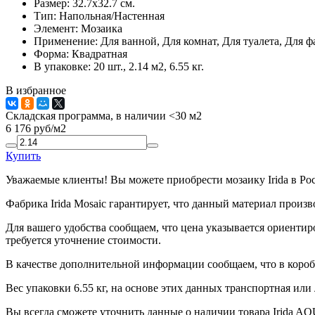
Размер:
32.7x32.7 см.
Тип:
Напольная/Настенная
Элемент:
Мозаика
Применение:
Для ванной, Для комнат, Для туалета, Для ф
Форма:
Квадратная
В упаковке:
20 шт., 2.14 м2, 6.55 кг.
В избранное
Складская программа, в наличии <30 м2
6 176
руб/м2
Купить
Уважаемые клиенты! Вы можете приобрести мозаику Irida в Ро
Фабрика Irida Mosaic гарантирует, что данный материал произ
Для вашего удобства сообщаем, что цена указывается ориентир
требуется уточнение стоимости.
В качестве дополнительной информации сообщаем, что в коробк
Вес упаковки 6.55 кг, на основе этих данных транспортная или
Вы всегда сможете уточнить данные о наличии товара Irida AQ