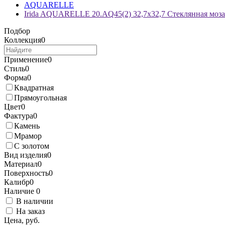
AQUARELLE
Irida AQUARELLE 20.AQ45(2) 32,7x32,7 Стеклянная моз
Подбор
Коллекция
0
Применение
0
Стиль
0
Форма
0
Квадратная
Прямоугольная
Цвет
0
Фактура
0
Камень
Мрамор
С золотом
Вид изделия
0
Материал
0
Поверхность
0
Калибр
0
Наличие
0
В наличии
На заказ
Цена, руб.